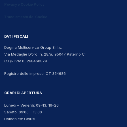
Privacy e Cookie Policy
Tracciamento dei Cookie
DATI FISCALI
Dogma Multiservice Group S.r.l.s.
Via Medaglie D’oro, n. 28/a, 95047 Paternò CT
C.F/P.IVA:
05268460879
Registro delle imprese:
CT 354686
ORARI DI APERTURA
Lunedi – Venerdi: 09–13, 16–20
Sabato: 09:00 – 13:00
Domenica: Chiusi