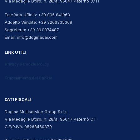
Via Medaglie D’oro, n. 28/a, 95047 Paternò (CT)
Telefono Ufficio: +39 095 841963
Addetto Vendite: +39 3206335368
Segreteria: +39 3911874487
Email: info@dogmacar.com
LINK UTILI
Privacy e Cookie Policy
Tracciamento dei Cookie
DATI FISCALI
Dogma Multiservice Group S.r.l.s.
Via Medaglie D’oro, n. 28/a, 95047 Paternò CT
C.F/P.IVA:
05268460879