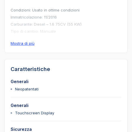
Condizioni: Usato in ottime condizioni
Immatricolazione: 11/2016
Carburante: Diesel – 1.6 75CV (55 KW)
Tipo di cambio: Manuale
Mostra di più
✅ OK NEOPATENTATI 🆗
Caratteristiche
Generali
Neopatentati
Generali
Touchscreen Display
Sicurezza