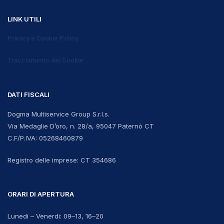
LINK UTILI
Privacy e Cookie Policy
Tracciamento dei Cookie
DATI FISCALI
Dogma Multiservice Group S.r.l.s.
Via Medaglie D’oro, n. 28/a, 95047 Paternò CT
C.F/P.IVA:
05268460879
Registro delle imprese:
CT 354686
ORARI DI APERTURA
Lunedi – Venerdi: 09–13, 16–20