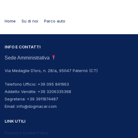
Home
Su di noi
Parco auto
INFO E CONTATTI
Sede Amministrativa
Via Medaglie D’oro, n. 28/a, 95047 Paternò (CT)
Telefono Ufficio: +39 095 841963
Addetto Vendite: +39 3206335368
Segreteria: +39 3911874487
Email: info@dogmacar.com
LINK UTILI
Privacy e Cookie Policy