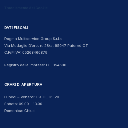
Tracciamento dei Cookie
DATI FISCALI
Dogma Multiservice Group S.r.l.s.
Via Medaglie D’oro, n. 28/a, 95047 Paternò CT
C.F/P.IVA:
05268460879
Registro delle imprese:
CT 354686
ORARI DI APERTURA
Lunedi – Venerdi: 09–13, 16–20
Sabato: 09:00 – 13:00
Domenica: Chiusi